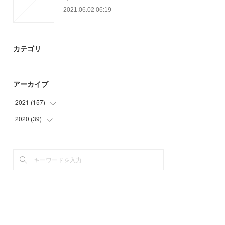
2021.06.02 06:19
カテゴリ
アーカイブ
2021
(
157
)
2020
(
39
(
9
)
)
(
36
)
(
15
)
(
31
)
(
18
)
(
36
)
(
6
)
(
24
)
(
21
)