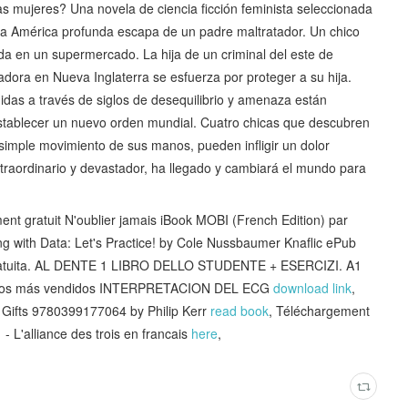
as mujeres? Una novela de ciencia ficción feminista seleccionada
la América profunda escapa de un padre maltratador. Un chico
da en un supermercado. La hija de un criminal del este de
ora en Nueva Inglaterra se esfuerza por proteger a su hija.
idas a través de siglos de desequilibrio y amenaza están
 establecer un nuevo orden mundial. Cuatro chicas que descubren
 simple movimiento de sus manos, pueden infligir un dolor
traordinario y devastador, ha llegado y cambiará el mundo para
 gratuit N'oublier jamais iBook MOBI (French Edition) par
ing with Data: Let's Practice! by Cole Nussbaumer Knaflic ePub
gratuita. AL DENTE 1 LIBRO DELLO STUDENTE + ESERCIZI. A1
rónicos más vendidos INTERPRETACION DEL ECG
download link
,
 Gifts 9780399177064 by Philip Kerr
read book
, Téléchargement
 - L'alliance des trois en francais
here
,