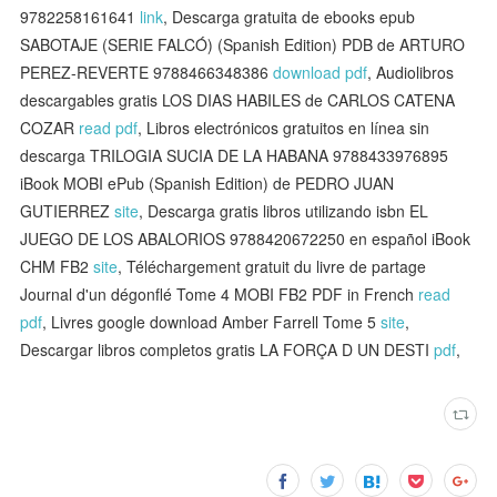
9782258161641
link
, Descarga gratuita de ebooks epub
SABOTAJE (SERIE FALCÓ) (Spanish Edition) PDB de ARTURO
PEREZ-REVERTE 9788466348386
download pdf
, Audiolibros
descargables gratis LOS DIAS HABILES de CARLOS CATENA
COZAR
read pdf
, Libros electrónicos gratuitos en línea sin
descarga TRILOGIA SUCIA DE LA HABANA 9788433976895
iBook MOBI ePub (Spanish Edition) de PEDRO JUAN
GUTIERREZ
site
, Descarga gratis libros utilizando isbn EL
JUEGO DE LOS ABALORIOS 9788420672250 en español iBook
CHM FB2
site
, Téléchargement gratuit du livre de partage
Journal d'un dégonflé Tome 4 MOBI FB2 PDF in French
read
pdf
, Livres google download Amber Farrell Tome 5
site
,
Descargar libros completos gratis LA FORÇA D UN DESTI
pdf
,