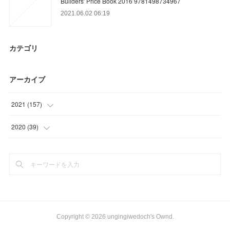
Builders' Price Book 2016 9781498734967
2021.06.02 06:19
カテゴリ
アーカイブ
2021
(
157
)
(
9
)
2020
(
39
)
(
36
)
(
15
)
(
31
)
(
18
)
(
36
)
(
6
)
(
24
)
Copyright ©
2026
ungingiwedoch's Ownd
.