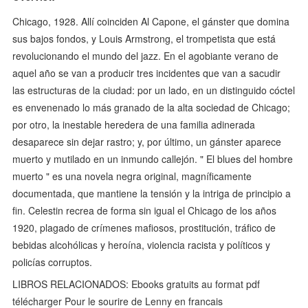
Chicago, 1928. Allí coinciden Al Capone, el gánster que domina
sus bajos fondos, y Louis Armstrong, el trompetista que está
revolucionando el mundo del jazz. En el agobiante verano de
aquel año se van a producir tres incidentes que van a sacudir
las estructuras de la ciudad: por un lado, en un distinguido cóctel
es envenenado lo más granado de la alta sociedad de Chicago;
por otro, la inestable heredera de una familia adinerada
desaparece sin dejar rastro; y, por último, un gánster aparece
muerto y mutilado en un inmundo callejón. " El blues del hombre
muerto " es una novela negra original, magníficamente
documentada, que mantiene la tensión y la intriga de principio a
fin. Celestin recrea de forma sin igual el Chicago de los años
1920, plagado de crímenes mafiosos, prostitución, tráfico de
bebidas alcohólicas y heroína, violencia racista y políticos y
policías corruptos.
LIBROS RELACIONADOS: Ebooks gratuits au format pdf
télécharger Pour le sourire de Lenny en francais