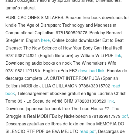
tamaño natural.
PUBLICACIONES SIMILARES: Amazon free book downloads for
kindle The Age of Disruption: Technology and Madness in
Computational Capitalism 9781509529278 iBook by Bernard
Stiegler in English
here
, Online books downloader Eat to Beat
Disease: The New Science of How Your Body Can Heal Itself
9781538714621 (English literature) by William W Li PDF
link
,
Downloading audio books on nook The Winemaker's Wife
9781982112318 in English ePub FB2
download link
, Ebooks de
descarga completa LA CIUTAT INTERROMPUDA (Spanish
Edition) MOBI de JULIA GUILLAMON 9788433915702
read
book
, Téléchargement ebookee gratuit en ligne Lacrima Christi -
Tome 03 - Le Sceau de vérité CHM 9782331030529
link
,
Download japanese textbook free The Loud House #7: The
Struggle is Real MOBI FB2 by Nickelodeon 9781629917979
pdf
,
Descargas gratuitas de libros de texto en línea MEMORIA DO
SILENCIO RTF PDF de EVA MEJUTO
read pdf
, Descargas de